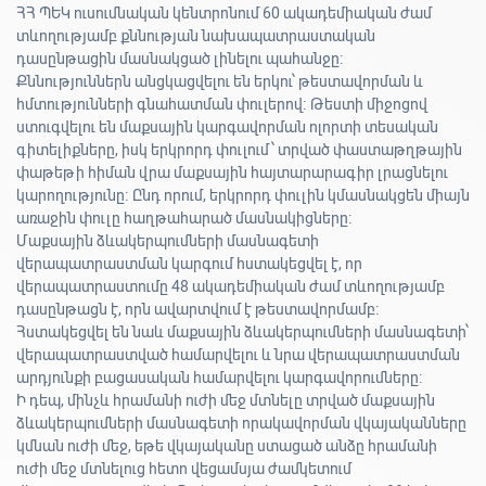
ՀՀ ՊԵԿ ուսումնական կենտրոնում 60 ակադեմիական ժամ
տևողությամբ քննության նախապատրաստական
դասընթացին մասնակցած լինելու պահանջը։
Քննություններն անցկացվելու են երկու՝ թեստավորման և
հմտությունների գնահատման փուլերով։ Թեստի միջոցով
ստուգվելու են մաքսային կարգավորման ոլորտի տեսական
գիտելիքները, իսկ երկրորդ փուլում՝ տրված փաստաթղթային
փաթեթի հիման վրա մաքսային հայտարարագիր լրացնելու
կարողությունը։ Ընդ որում, երկրորդ փուլին կմասնակցեն միայն
առաջին փուլը հաղթահարած մասնակիցները։
Մաքսային ձևակերպումների մասնագետի
վերապատրաստման կարգում հստակեցվել է, որ
վերապատրաստումը 48 ակադեմիական ժամ տևողությամբ
դասընթացն է, որն ավարտվում է թեստավորմամբ։
Հստակեցվել են նաև մաքսային ձևակերպումների մասնագետի՝
վերապատրաստված համարվելու և նրա վերապատրաստման
արդյունքի բացասական համարվելու կարգավորումները։
Ի դեպ, մինչև հրամանի ուժի մեջ մտնելը տրված մաքսային
ձևակերպումների մասնագետի որակավորման վկայականները
կմնան ուժի մեջ, եթե վկայականը ստացած անձը հրամանի
ուժի մեջ մտնելուց հետո վեցամսյա ժամկետում