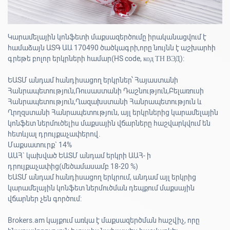
Կարամելային կոնֆետի մաքսազերծումը իրականացվում է
համաձայն ԱՏԳ ԱԱ 170490 ծածկագրի,որը նույնն է աշխարհի
գրեթե բոլոր երկրների համար(HS code, код ТН ВЭД):
ԵԱՏՄ անդամ հանդիսացող երկրներ՝ Հայաստանի
Հանրապետություն,Ռուսաստանի Դաշնություն,Բելառուսի
Հանրապետություն,Ղազախստանի Հանրապետություն և
Ղրղզստանի Հանրապետություն, այլ երկրներից կարամելային
կոնֆետ ներմուծելիս մաքսային վճարները հաշվարկվում են
հետևյալ դրույքաչափերով.
Մաքսատուրք` 14%
ԱԱՀ` կախված ԵԱՏՄ անդամ երկրի ԱԱՀ- ի
դրույքաչափից(մեծամասամբ 18-20 %)
ԵԱՏՄ անդամ հանդիսացող երկրում, անդամ այլ երկրից
կարամելային կոնֆետ ներմուծման դեպքում մաքսային
վճարներ չեն գործում:
Brokers.am կայքում առկա է մաքսազերծման հաշվիչ, որը