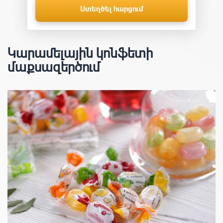
Ստեղծել հարցում
Կարամելային կոնֆետի
մաքսազերծում