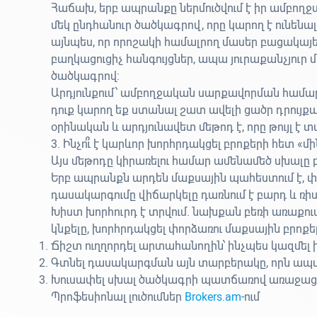
Հաճախ, երբ ապրանքը ներմուծվում է իր ամբող
մեկ ընդհանուր ծածկագրով, որը կարող է ունենա
այնպես, որ որոշակի համալրող մասեր բացակայ
բաղկացուցիչ հանգույցներ, ապա յուրաքանչյուր
ծածկագրով։
Արդյունքում՝ ամբողջական սարքավորման համ
դուք կարող եք ստանալ շատ ավելի ցածր դրու
օրինական և արդյունավետ մեթոդ է, որը թույլ է տա
3. Ինչո՞ւ է կարևոր խորհրդակցել բրոքերի հետ «մի
Այս մեթոդը կիրառելու համար ամենամեծ սխալը բե
Երբ ապրանքն արդեն մաքսային պահեստում է, 
դասակարգումը վիճարկելը դառնում է բարդ և ռիս
Խիստ խորհուրդ է տրվում. նախքան բեռի առաք
կնքելը, խորհրդակցել փորձառու մաքսային բրոք
Ճիշտ ուղղորդել արտահանողին՝ ինչպես կազմել
Գտնել դասակարգման այն տարբերակը, որն ապա
Խուսափել սխալ ծածկագրի պատճառով առաջացո
Պրոֆեսիոնալ լուծումներ
Brokers.am
-ում