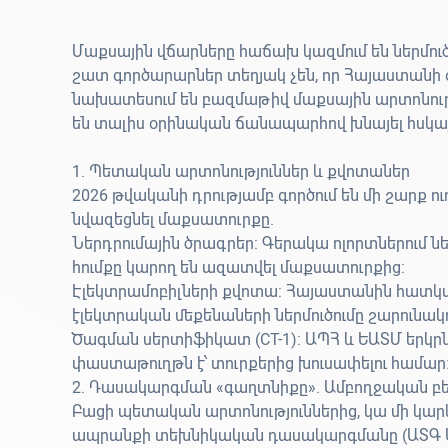
Մաքսային վճարները հաճախ կազմում են ներմու
շատ գործարարներ տեղյակ չեն, որ Հայաստանի օ
նախատեսում են բազմաթիվ մաքսային արտոնությ
են տալիս օրինական ճանապարհով խնայել հսկա
1. Պետական արտոնություններ և քվոտաներ
2026 թվականի դրությամբ գործում են մի շարք ուղ
նվազեցնել մաքսատուրքը.
Ներդրումային ծրագրեր:
Գերակա ոլորտներում ն
հումքը կարող են
ազատվել մաքսատուրքից
:
Էլեկտրամոբիլների քվոտա:
Հայաստանին հատկաց
էլեկտրական մեքենաների ներմուծումը շարունակո
Ծագման սերտիֆիկատ (CT-1):
ԱՊՀ և ԵԱՏՄ երկրն
փաստաթուղթն է՝ տուրքերից խուսափելու համար
2. Դասակարգման «գաղտնիքը». Ամբողջական բեռ
Բացի պետական արտոնություններից, կա մի կարև
ապրանքի տեխնիկական դասակարգմանը (ԱՏԳ 