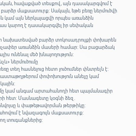
ջական, հավաքված տեսքով, այն դասակարգվում է
լ բարձր մաքսատուրք։ Սակայն, եթե բեռը ներմուծվի
են կամ այն ներկայացվի որպես առանձին
 մաս կարող է դասակարգվել իր սեփական
ար նախատեսված բարձր տոկոսադրույքի փոխարեն
յքաչափեր առանձին մասերի համար։ Սա բացարձակ
լիս ունենալ մեծ խնայողություն։
նչև» ներմուծումը
ռը տեղ հասնելուց հետո լուծումներ փնտրելն է։
փաստաթղթերում փոփոխություն անելը կամ
կային։
ումը կամ անգամ արտահանողի հետ պայմանագիր
երի հետ։ Մասնագետը կօգնի ձեզ.
 ինվոյսը և փաթեթավորման թերթիկը։
հովում է նվազագույն մաքսատուրք։
ղ տուգանքներից։